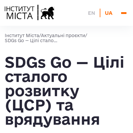
Про нас
EN
UA
Актуальні проєкти
Блог
Інститут Міста
/
Актуальні проєкти
/
Архів
SDGs Go — Цілі стало...
Контакти
SDGs Go — Цілі
сталого
розвитку
(ЦСР) та
врядування