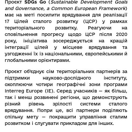
Проєкт 
SDGs Go
 (
Sustainable Development Goals 
and Governance, a Common European Framework
) 
має на меті посилити врядування для реалізації 
17 Цілей сталого розвитку (ЦСР) у рамках 
територіального розвитку. Реагуючи на 
сповільнення прогресу щодо ЦСР після 2020 
року, ініціатива зосереджується на кращій 
інтеграції цілей у місцеве врядування та 
узгодженні їх із національними, європейськими й 
глобальними орієнтирами.
Проєкт об’єднує сім територіальних партнерів за 
підтримки науково-дослідного інституту, 
охоплюючи чотири географічні зони програми 
Interreg Europe (IE). Серед учасників — як більш, 
так і менш розвинені регіони, що демонструють 
різний рівень зрілості системи сталого 
врядування. Попри це, всі партнери поділяють 
спільну мету — покращити управління сталим 
розвитком і слугувати прикладом для інших.