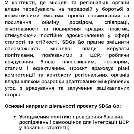
У контексті, де місцеві та регіональні органи 
влади перебувають на передовій у боротьбі з 
кліматичними змінами, проєкт спрямований на 
посилення обміну досвідом, співпраці, 
згуртованості та поширення кращих практик, 
стимулюючи постійне вдосконалення у сфері 
сталості та стійкості. 
SDGs Go
 прагне зміцнити 
спроможність місцевої влади керувати 
політиками, пов’язаними з ЦСР, роблячи 
врядування більш інклюзивним, прозорим, 
сталим і ефективним. Проєкт враховує різні 
компетенції та контексти регіональних органів 
влади шляхом розробки адаптованих міжрівневих 
угод з врядування та залучення зацікавлених 
сторін.
Основні напрями діяльності проєкту SDGs Go:
Узгодження політик:
 проведення базових 
досліджень і самооцінок для інтеграції ЦСР 
у локальні стратегії;